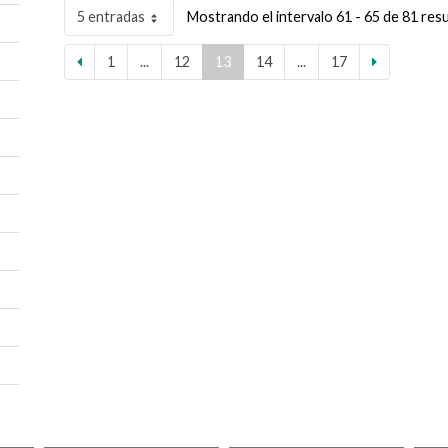
5 entradas
Mostrando el intervalo 61 - 65 de 81 res
1
...
12
13
14
...
17