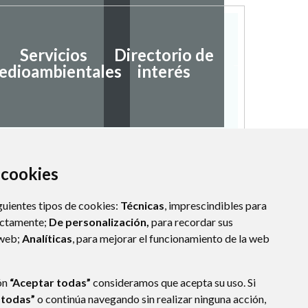
Servicios
Directorio de
Ayudas
edioambientales
interés
subvenc
a cookies
guientes tipos de cookies:
Técnicas
, imprescindibles para
ectamente;
De personalización,
para recordar sus
 web;
Analíticas
, para mejorar el funcionamiento de la web
ón
“Aceptar todas”
consideramos que acepta su uso. Si
 todas”
o continúa navegando sin realizar ninguna acción,