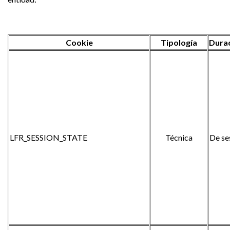
Cookie
Tipología
Dura
LFR_SESSION_STATE
Técnica
De se