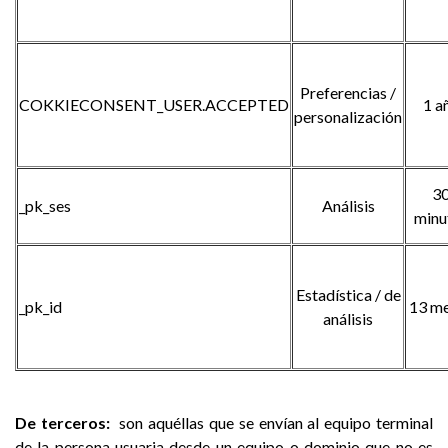
Preferencias /
COKKIECONSENT_USER.ACCEPTED
1 a
personalización
3
_pk_ses
Análisis
minu
Estadística / de
_pk_id
13 m
análisis
De terceros:
son aquéllas que se envían al equipo terminal
de la persona usuaria desde un equipo o dominio que no es