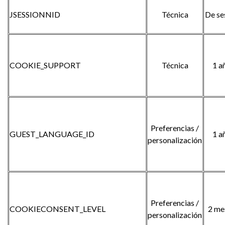
JSESSIONNID
Técnica
De se
COOKIE_SUPPORT
Técnica
1 a
Preferencias /
GUEST_LANGUAGE_ID
1 a
personalización
Preferencias /
COOKIECONSENT_LEVEL
2 me
personalización