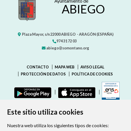
Ayuntamiento de
ABIEGO
Plaza Mayor, s/n
22000
ABIEGO
- ARAGÓN
(ESPAÑA)
974 31 72 03
abiego@somontano.org
CONTACTO
MAPA WEB
AVISO LEGAL
PROTECCIÓN DE DATOS
POLÍTICA DE COOKIES
ENLAC
Este sitio utiliza cookies
Nuestra web utiliza los siguientes tipos de cookies: