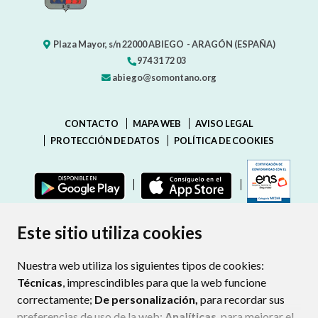
Plaza Mayor, s/n
22000
ABIEGO
- ARAGÓN
(ESPAÑA)
974 31 72 03
abiego@somontano.org
CONTACTO
MAPA WEB
AVISO LEGAL
PROTECCIÓN DE DATOS
POLÍTICA DE COOKIES
ENLAC
Este sitio utiliza cookies
Nuestra web utiliza los siguientes tipos de cookies:
Técnicas
, imprescindibles para que la web funcione
correctamente;
De personalización,
para recordar sus
preferencias de uso de la web;
Analíticas
, para mejorar el