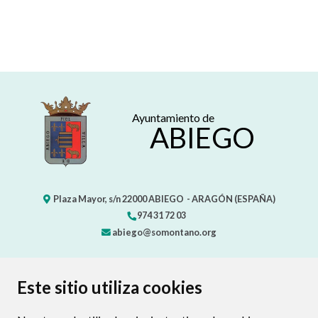
Ayuntamiento de
ABIEGO
Plaza Mayor, s/n
22000
ABIEGO
- ARAGÓN
(ESPAÑA)
974 31 72 03
abiego@somontano.org
CONTACTO
MAPA WEB
AVISO LEGAL
Este sitio utiliza cookies
PROTECCIÓN DE DATOS
POLÍTICA DE COOKIES