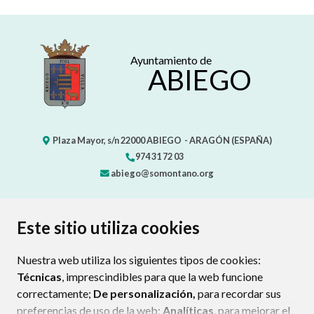
Ayuntamiento de
ABIEGO
Plaza Mayor, s/n
22000
ABIEGO
- ARAGÓN
(ESPAÑA)
974 31 72 03
abiego@somontano.org
CONTACTO
MAPA WEB
AVISO LEGAL
Este sitio utiliza cookies
PROTECCIÓN DE DATOS
POLÍTICA DE COOKIES
Nuestra web utiliza los siguientes tipos de cookies:
ENLAC
Técnicas
, imprescindibles para que la web funcione
correctamente;
De personalización,
para recordar sus
preferencias de uso de la web;
Analíticas
, para mejorar el