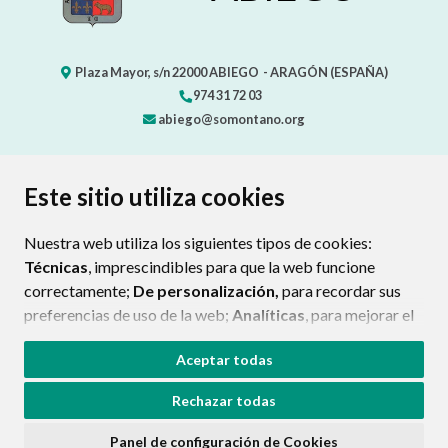
Plaza Mayor, s/n
22000
ABIEGO
- ARAGÓN
(ESPAÑA)
974 31 72 03
abiego@somontano.org
CONTACTO
MAPA WEB
AVISO LEGAL
Este sitio utiliza cookies
PROTECCIÓN DE DATOS
POLÍTICA DE COOKIES
Nuestra web utiliza los siguientes tipos de cookies:
ENLAC
Técnicas
, imprescindibles para que la web funcione
correctamente;
De personalización,
para recordar sus
preferencias de uso de la web;
Analíticas
, para mejorar el
funcionamiento de la web y sus servicios.
Aceptar todas
Si acepta pulsando el botón
“Aceptar todas”
Rechazar todas
consideramos que acepta su uso. Si pulsa el botón
“Rechazar todas”
o continúa navegando sin realizar
Panel de configuración de Cookies