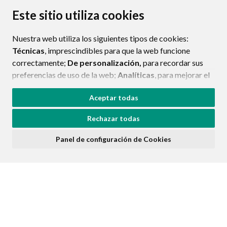
CONTACTO
MAPA WEB
AVISO LEGAL
Este sitio utiliza cookies
PROTECCIÓN DE DATOS
POLÍTICA DE COOKIES
Nuestra web utiliza los siguientes tipos de cookies:
ENLAC
Técnicas
, imprescindibles para que la web funcione
correctamente;
De personalización,
para recordar sus
preferencias de uso de la web;
Analíticas
, para mejorar el
funcionamiento de la web y sus servicios.
Aceptar todas
Si acepta pulsando el botón
“Aceptar todas”
Rechazar todas
consideramos que acepta su uso. Si pulsa el botón
“Rechazar todas”
o continúa navegando sin realizar
Panel de configuración de Cookies
ninguna acción, se guardarán las cookies técnicas
imprescindibles. Para personalizar sus preferencias
acceda al
“Panel de configuración de cookies”.
Puede consultar más información, cómo configurarlas y
posibles riesgos en nuestra
Política de Cookies
.