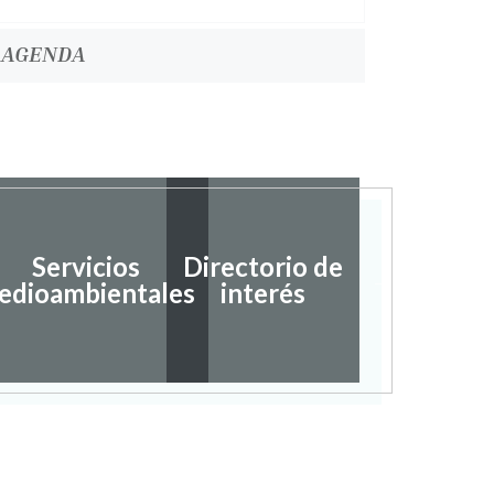
AGENDA
Servicios
Directorio de
Ayudas
edioambientales
interés
subvenc