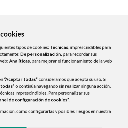
a cookies
guientes tipos de cookies:
Técnicas
, imprescindibles para
ectamente;
De personalización,
para recordar sus
 web;
Analíticas
, para mejorar el funcionamiento de la web
ón
“Aceptar todas”
consideramos que acepta su uso. Si
 todas”
o continúa navegando sin realizar ninguna acción,
técnicas imprescindibles. Para personalizar sus
anel de configuración de cookies”.
PROTECCIÓN DE DATOS
POLÍTICA DE COOKIES
mación, cómo configurarlas y posibles riesgos en nuestra
ENLACE EXTERNO A