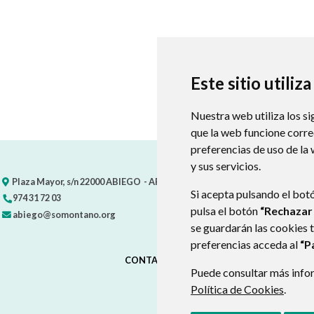
Este sitio utiliz
Nuestra web utiliza los si
que la web funcione corr
preferencias de uso de la
y sus servicios.
Plaza Mayor, s/n
22000
ABIEGO
- ARAGÓN
(ESPAÑA)
Si acepta pulsando el bot
974 31 72 03
pulsa el botón
“Rechazar
abiego@somontano.org
se guardarán las cookies 
preferencias acceda al
“P
CONTACTO
MAPA WEB
AVISO LEGAL
Puede consultar más infor
Política de Cookies
.