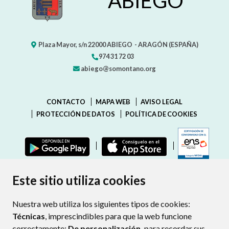
ABIEGO
Plaza Mayor, s/n
22000
ABIEGO
- ARAGÓN
(ESPAÑA)
974 31 72 03
abiego@somontano.org
CONTACTO
MAPA WEB
AVISO LEGAL
PROTECCIÓN DE DATOS
POLÍTICA DE COOKIES
ENLAC
Este sitio utiliza cookies
Nuestra web utiliza los siguientes tipos de cookies:
Técnicas
, imprescindibles para que la web funcione
correctamente;
De personalización,
para recordar sus