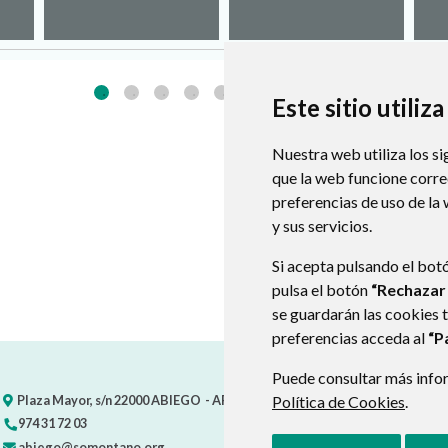
Este sitio utiliz
Nuestra web utiliza los si
que la web funcione corr
preferencias de uso de la
y sus servicios.
Si acepta pulsando el bot
pulsa el botón
“Rechazar
se guardarán las cookies 
preferencias acceda al
“P
Puede consultar más infor
Plaza Mayor, s/n
22000
ABIEGO
- ARAGÓN
Política de Cookies
(ESPAÑA)
.
974 31 72 03
abiego@somontano.org