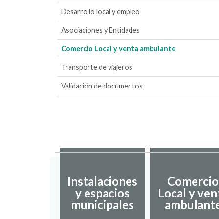
Desarrollo local y empleo
Asociaciones y Entidades
Comercio Local y venta ambulante
Transporte de viajeros
Validación de documentos
Instalaciones
Comercio
dación de
y espacios
Local y ven
umentos
municipales
ambulant