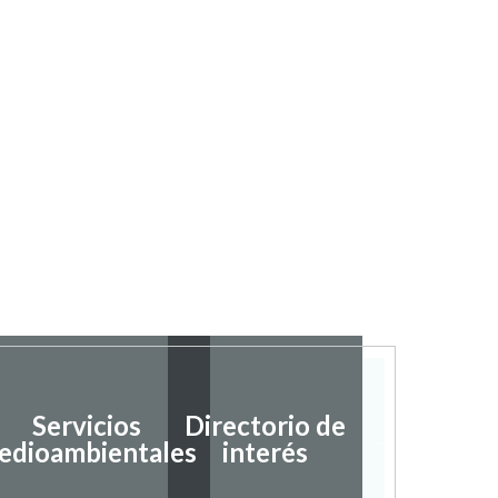
Servicios
Directorio de
Ayudas
edioambientales
interés
subvenc