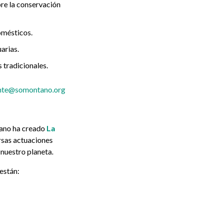
bre la conservación
omésticos.
arias.
s tradicionales.
nte@somontano.org
ano ha creado
La
ersas actuaciones
 nuestro planeta.
están: