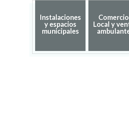
Instalaciones
Comercio
dación de
y espacios
Local y ven
umentos
municipales
ambulant