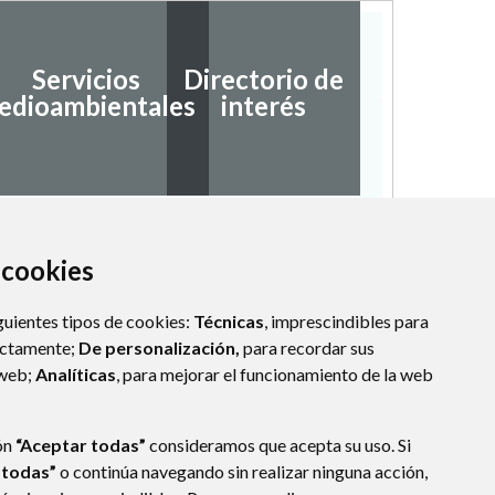
Servicios
Directorio de
Ayudas
edioambientales
interés
subvenc
a cookies
guientes tipos de cookies:
Técnicas
, imprescindibles para
ectamente;
De personalización,
para recordar sus
 web;
Analíticas
, para mejorar el funcionamiento de la web
ón
“Aceptar todas”
consideramos que acepta su uso. Si
 todas”
o continúa navegando sin realizar ninguna acción,