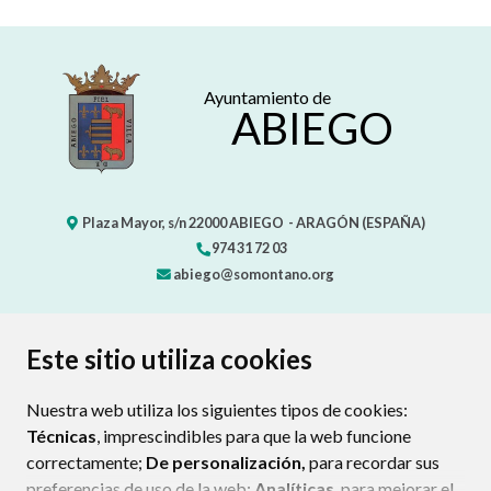
Ayuntamiento de
ABIEGO
Plaza Mayor, s/n
22000
ABIEGO
- ARAGÓN
(ESPAÑA)
974 31 72 03
abiego@somontano.org
CONTACTO
MAPA WEB
AVISO LEGAL
Este sitio utiliza cookies
PROTECCIÓN DE DATOS
POLÍTICA DE COOKIES
Nuestra web utiliza los siguientes tipos de cookies:
ENLAC
Técnicas
, imprescindibles para que la web funcione
correctamente;
De personalización,
para recordar sus
preferencias de uso de la web;
Analíticas
, para mejorar el