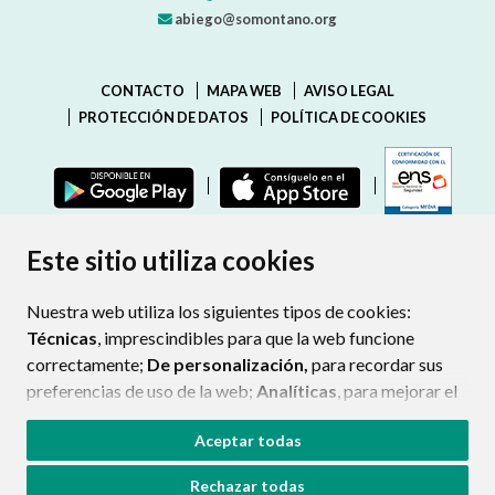
abiego@somontano.org
CONTACTO
MAPA WEB
AVISO LEGAL
PROTECCIÓN DE DATOS
POLÍTICA DE COOKIES
ENLAC
Este sitio utiliza cookies
Nuestra web utiliza los siguientes tipos de cookies:
Técnicas
, imprescindibles para que la web funcione
correctamente;
De personalización,
para recordar sus
preferencias de uso de la web;
Analíticas
, para mejorar el
funcionamiento de la web y sus servicios.
Aceptar todas
Si acepta pulsando el botón
“Aceptar todas”
Rechazar todas
consideramos que acepta su uso. Si pulsa el botón