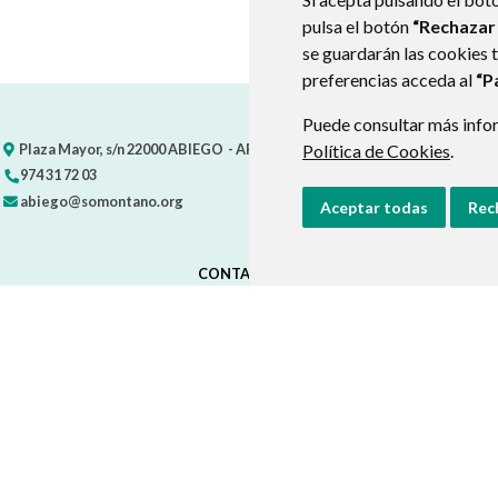
pulsa el botón
“Rechazar
se guardarán las cookies 
preferencias acceda al
“P
Puede consultar más infor
Plaza Mayor, s/n
22000
ABIEGO
- ARAGÓN
(ESPAÑA)
Política de Cookies
.
974 31 72 03
abiego@somontano.org
Aceptar todas
Rec
CONTACTO
MAPA WEB
AVISO LEGAL