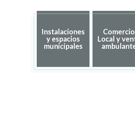
Instalaciones
Comercio
dación de
y espacios
Local y ven
umentos
municipales
ambulant