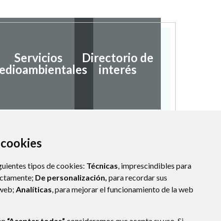
Servicios
Directorio de
Ayudas
edioambientales
interés
subvenc
a cookies
guientes tipos de cookies:
Técnicas
, imprescindibles para
ectamente;
De personalización,
para recordar sus
 web;
Analíticas
, para mejorar el funcionamiento de la web
ón
“Aceptar todas”
consideramos que acepta su uso. Si