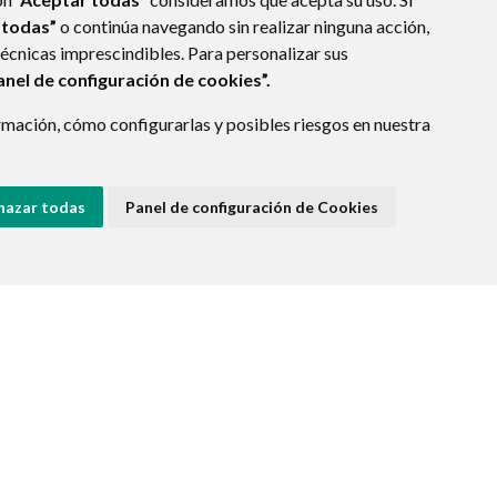
 todas”
o continúa navegando sin realizar ninguna acción,
técnicas imprescindibles. Para personalizar sus
anel de configuración de cookies”.
mación, cómo configurarlas y posibles riesgos en nuestra
hazar todas
Panel de configuración de Cookies
PROTECCIÓN DE DATOS
POLÍTICA DE COOKIES
ENLACE EXTERNO A