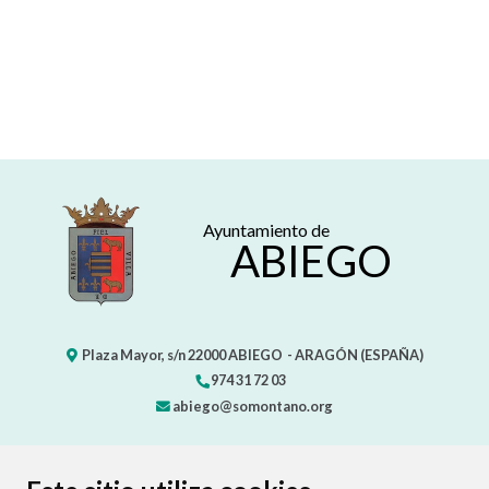
Ayuntamiento de
ABIEGO
Plaza Mayor, s/n
22000
ABIEGO
- ARAGÓN
(ESPAÑA)
974 31 72 03
abiego@somontano.org
CONTACTO
MAPA WEB
AVISO LEGAL