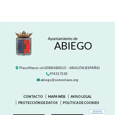
Ayuntamiento de
ABIEGO
Plaza Mayor, s/n
22000
ABIEGO
- ARAGÓN
(ESPAÑA)
974 31 72 03
abiego@somontano.org
CONTACTO
MAPA WEB
AVISO LEGAL
PROTECCIÓN DE DATOS
POLÍTICA DE COOKIES
ENLAC