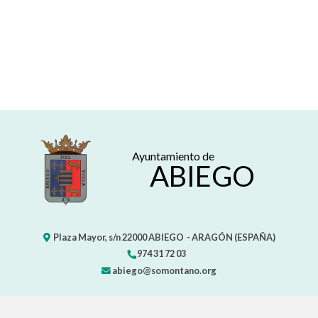
Ayuntamiento de
ABIEGO
Plaza Mayor, s/n
22000
ABIEGO
- ARAGÓN
(ESPAÑA)
974 31 72 03
abiego@somontano.org
CONTACTO
MAPA WEB
AVISO LEGAL