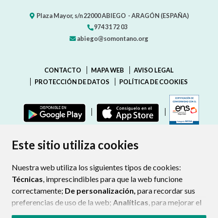
Plaza Mayor, s/n
22000
ABIEGO
- ARAGÓN
(ESPAÑA)
974 31 72 03
abiego@somontano.org
CONTACTO
MAPA WEB
AVISO LEGAL
PROTECCIÓN DE DATOS
POLÍTICA DE COOKIES
ENLAC
Este sitio utiliza cookies
Nuestra web utiliza los siguientes tipos de cookies:
Técnicas
, imprescindibles para que la web funcione
correctamente;
De personalización,
para recordar sus
preferencias de uso de la web;
Analíticas
, para mejorar el
funcionamiento de la web y sus servicios.