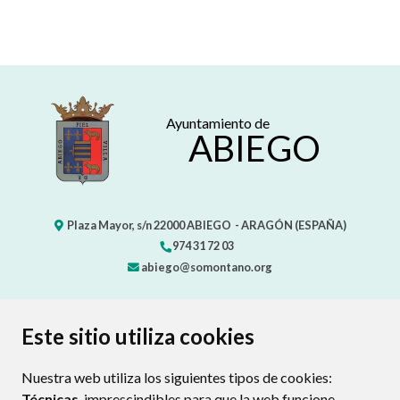
Ayuntamiento de
ABIEGO
Plaza Mayor, s/n
22000
ABIEGO
- ARAGÓN
(ESPAÑA)
974 31 72 03
abiego@somontano.org
CONTACTO
MAPA WEB
AVISO LEGAL
Este sitio utiliza cookies
PROTECCIÓN DE DATOS
POLÍTICA DE COOKIES
Nuestra web utiliza los siguientes tipos de cookies:
ENLAC
Técnicas
, imprescindibles para que la web funcione