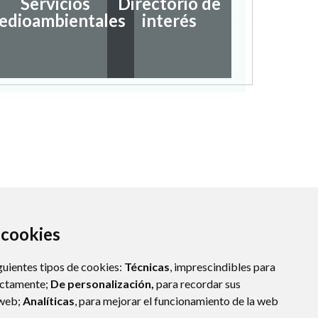
Servicios
Directorio de
Ayudas
edioambientales
interés
subvenc
a cookies
guientes tipos de cookies:
Técnicas
, imprescindibles para
ectamente;
De personalización,
para recordar sus
 web;
Analíticas
, para mejorar el funcionamiento de la web