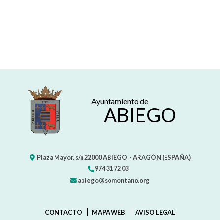
Ayuntamiento de
ABIEGO
Plaza Mayor, s/n
22000
ABIEGO
- ARAGÓN
(ESPAÑA)
974 31 72 03
abiego@somontano.org
CONTACTO
MAPA WEB
AVISO LEGAL