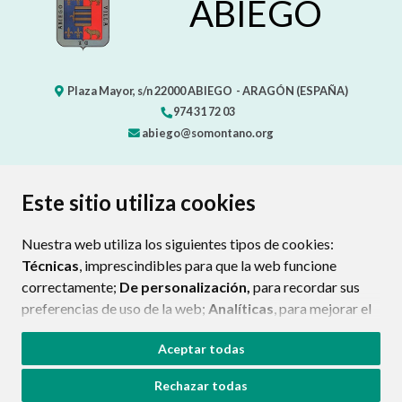
ABIEGO
Plaza Mayor, s/n
22000
ABIEGO
- ARAGÓN
(ESPAÑA)
974 31 72 03
abiego@somontano.org
CONTACTO
MAPA WEB
AVISO LEGAL
Este sitio utiliza cookies
PROTECCIÓN DE DATOS
POLÍTICA DE COOKIES
Nuestra web utiliza los siguientes tipos de cookies:
ENLAC
Técnicas
, imprescindibles para que la web funcione
correctamente;
De personalización,
para recordar sus
preferencias de uso de la web;
Analíticas
, para mejorar el
funcionamiento de la web y sus servicios.
Aceptar todas
Si acepta pulsando el botón
“Aceptar todas”
Rechazar todas
consideramos que acepta su uso. Si pulsa el botón