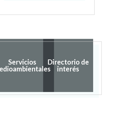
Servicios
Directorio de
Ayudas
edioambientales
interés
subvenc