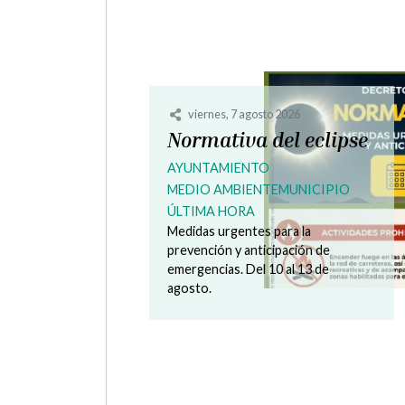
viernes, 7 agosto 2026
Normativa del eclipse
AYUNTAMIENTO
MEDIO AMBIENTE
MUNICIPIO
ÚLTIMA HORA
Medidas urgentes para la
prevención y anticipación de
emergencias. Del 10 al 13 de
agosto.