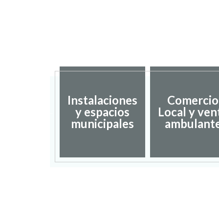
Instalaciones
Comercio
dación de
y espacios
Local y ven
umentos
municipales
ambulant