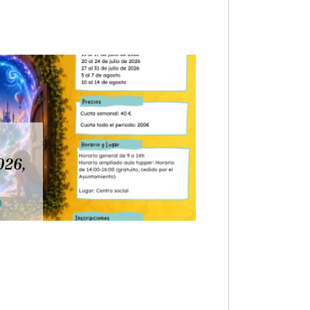
026,
O