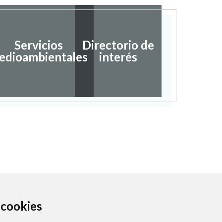
Servicios
Directorio de
Ayudas
edioambientales
interés
subvenc
a cookies