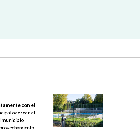
ntamente con el
ncipal
acercar el
l municipio
 aprovechamiento