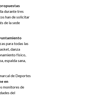
 propuestas
la durante tres
os han de solicitar
és de la sede
Ayuntamiento
cas para todas las
ibasket, danza
namiento físico,
a, espalda sana,
marcal de Deportes
ne en
los monitores de
idades del