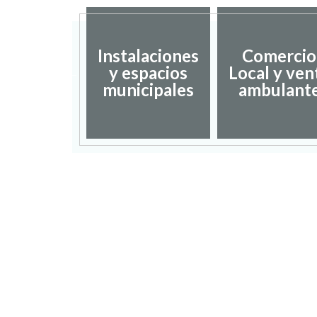
Instalaciones
Comercio
dación de
y espacios
Local y ven
umentos
municipales
ambulant