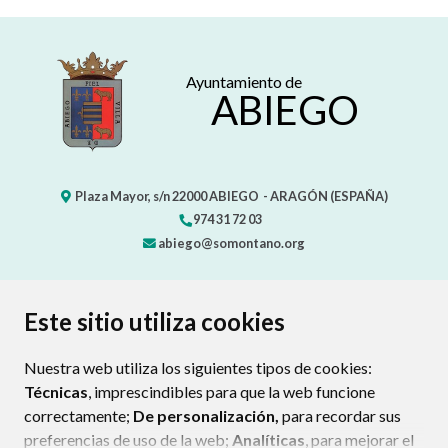
Ayuntamiento de
ABIEGO
Plaza Mayor, s/n
22000
ABIEGO
- ARAGÓN
(ESPAÑA)
974 31 72 03
abiego@somontano.org
CONTACTO
MAPA WEB
AVISO LEGAL
Este sitio utiliza cookies
PROTECCIÓN DE DATOS
POLÍTICA DE COOKIES
Nuestra web utiliza los siguientes tipos de cookies:
ENLAC
Técnicas
, imprescindibles para que la web funcione
correctamente;
De personalización,
para recordar sus
preferencias de uso de la web;
Analíticas
, para mejorar el